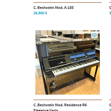
C. Bechstein Mod. A-185
C
26.900 €
3
C. Bechstein Mod. Residence R6
Elegance Vario
5