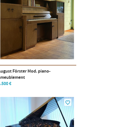
August Förster Mod. piano-
ameublement
.500 €