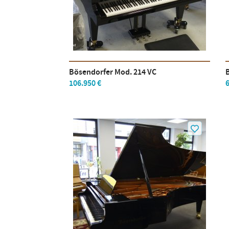
Bösendorfer Mod. 214 VC
106.950 €
6