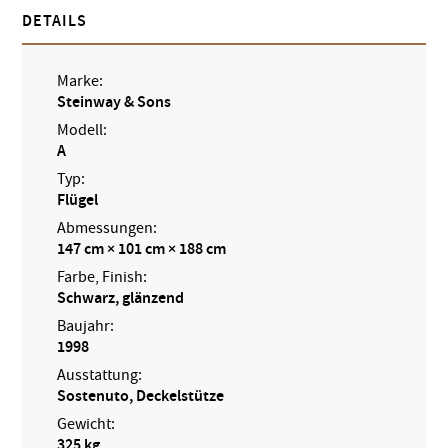
DETAILS
Marke:
Steinway & Sons
Modell:
A
Typ:
Flügel
Abmessungen:
147 cm × 101 cm × 188 cm
Farbe, Finish:
Schwarz, glänzend
Baujahr:
1998
Ausstattung:
Sostenuto, Deckelstütze
Gewicht:
325 kg