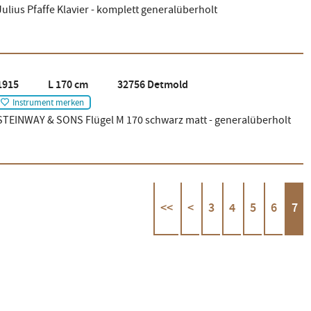
Julius Pfaffe Klavier - komplett generalüberholt
1915 L 170 cm 32756 Detmold
Instrument merken
STEINWAY & SONS Flügel M 170 schwarz matt - generalüberholt
<<
<
3
4
5
6
7