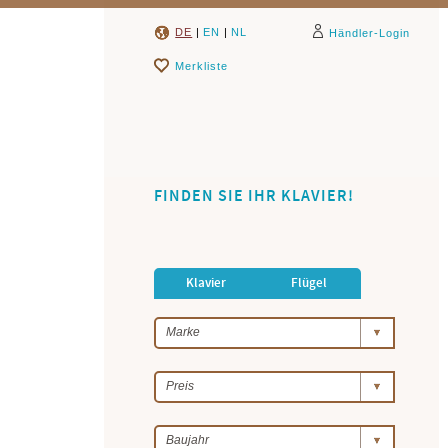
DE
|
EN
|
NL
Händler-Login
Merkliste
FINDEN SIE IHR KLAVIER!
Klavier
Flügel