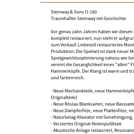
Steinway & Sons O-180
Traumhafter Steinway mit Geschichte
Vor genau zahn Jahren haben wir diesen 
komplett restauriert, nun steht er aufg
zum Verkauf. Liebevoll restauriertes Me
Produktion. Die Spielart ist dank neuer M
Spielgewichtsoptimierung nahezu wie bei
vereint die Gesanglichkeit eines "alten"
Hammerköpfe. Der Klang ist warm und tr
und farbenreich.
- Neue Mechanikteile, neue Hammerköpfe 
Originalteile)
- Neue Röslau Blanksaiten, neue Basssait
- Neue Dämpferfilze, neue Plattenfilze, 
- Naturbelag-Klaviatur mit Genehmigung,
- Verziertes Original-Notenpultblatt
- Akustische Anlage restauriert, Resonan