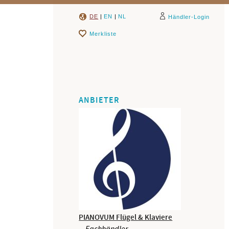
DE
|
EN
|
NL
Händler-Login
Merkliste
ANBIETER
PIANOVUM Flügel & Klaviere
Fachhändler