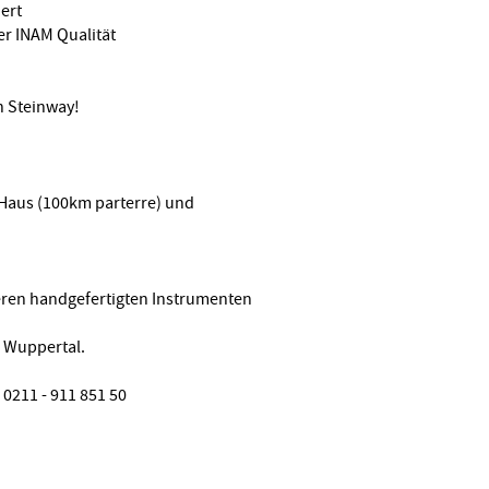
iert
er INAM Qualität
n Steinway!
i Haus (100km parterre) und
eren handgefertigten Instrumenten
n Wuppertal.
 0211 - 911 851 50