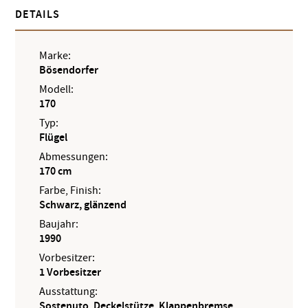
DETAILS
Marke:
Bösendorfer
Modell:
170
Typ:
Flügel
Abmessungen:
170 cm
Farbe, Finish:
Schwarz, glänzend
Baujahr:
1990
Vorbesitzer:
1 Vorbesitzer
Ausstattung:
Sostenuto, Deckelstütze, Klappenbremse