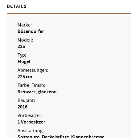
DETAILS
Marke:
Bösendorfer
Modell:
225
Typ:
Flügel
Abmessungen:
225 cm
Farbe, Finish:
Schwarz, glänzend
Baujahr:
2016
Vorbesitzer:
1 Vorbesitzer
Ausstattung:
Sostenuto, Deckelstütze, Klappenbremse