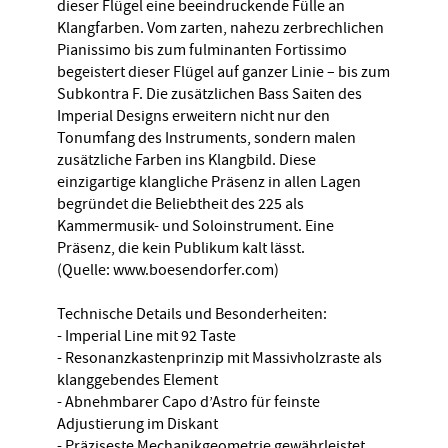
dieser Flügel eine beeindruckende Fülle an
Klangfarben. Vom zarten, nahezu zerbrechlichen
Pianissimo bis zum fulminanten Fortissimo
begeistert dieser Flügel auf ganzer Linie – bis zum
Subkontra F. Die zusätzlichen Bass Saiten des
Imperial Designs erweitern nicht nur den
Tonumfang des Instruments, sondern malen
zusätzliche Farben ins Klangbild. Diese
einzigartige klangliche Präsenz in allen Lagen
begründet die Beliebtheit des 225 als
Kammermusik- und Soloinstrument. Eine
Präsenz, die kein Publikum kalt lässt.
(Quelle: www.boesendorfer.com)
Technische Details und Besonderheiten:
- Imperial Line mit 92 Taste
- Resonanzkastenprinzip mit Massivholzraste als
klanggebendes Element
- Abnehmbarer Capo d’Astro für feinste
Adjustierung im Diskant
- Präziseste Mechanikgeometrie gewährleistet