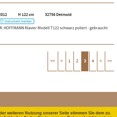
2012 H 122 cm 32756 Detmold
Instrument merken
W. HOFFMANN Klavier Modell T122 schwarz poliert - gebraucht
<<
<
1
2
3
4
>
>>
ntakt
Datenschutz
Hilfe
Impressum
Cookie-E
der weiteren Nutzung unserer Seite stimmen Sie dem zu.