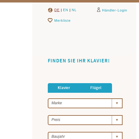
DE
|
EN
|
NL
Händler-Login
Merkliste
FINDEN SIE IHR KLAVIER!
Klavier
Flügel