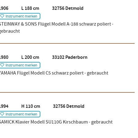
1906 L 188 cm 32756 Detmold
Instrument merken
STEINWAY & SONS Flügel Modell A-188 schwarz poliert -
gebraucht
1980 L 200 cm 33102 Paderborn
Instrument merken
YAMAHA Flügel Modell C5 schwarz poliert - gebraucht
1994 H 110 cm 32756 Detmold
Instrument merken
SAMICK Klavier Modell SU110G Kirschbaum - gebraucht