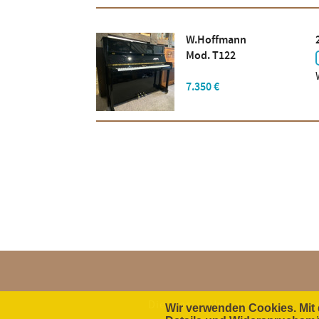
W.Hoffmann
Mod. T122
7.350 €
Die Idee
Unternehmen
Ko
Wir verwenden Cookies. Mit 