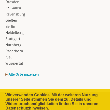
Dresden
St. Gallen
Ravensburg
Gießen
Berlin
Heidelberg
Stuttgart
Nürnberg
Paderborn
Kiel
Wuppertal
Alle Orte anzeigen
Wir verwenden Cookies. Mit der weiteren Nutzung
unserer Seite stimmen Sie dem zu. Details und
Widerspruchsmöglichkeiten finden Sie in unseren
Die Idee
Unternehmen
Kontakt
Datenschutzhinweisen
.