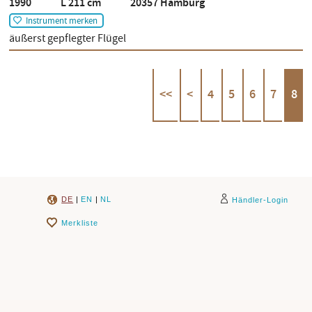
1990 L 211 cm 20357 Hamburg
Instrument merken
äußerst gepflegter Flügel
<<
<
4
5
6
7
8
DE
|
EN
|
NL
Händler-Login
Merkliste