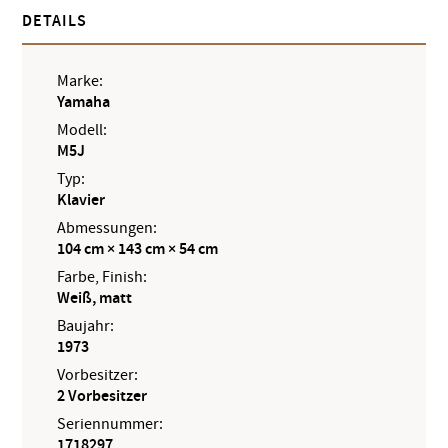
DETAILS
Marke:
Yamaha
Modell:
M5J
Typ:
Klavier
Abmessungen:
104 cm × 143 cm × 54 cm
Farbe, Finish:
Weiß, matt
Baujahr:
1973
Vorbesitzer:
2 Vorbesitzer
Seriennummer:
1718297