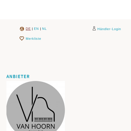
DE
|
EN
|
NL
Händler-Login
Merkliste
ANBIETER