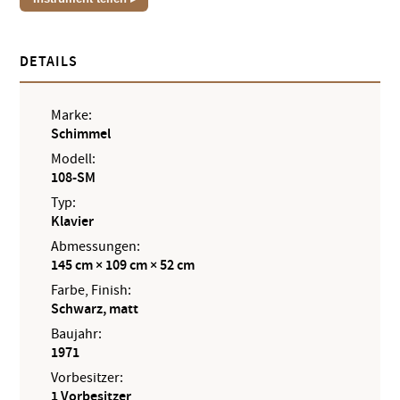
DETAILS
Marke:
Schimmel
Modell:
108-SM
Typ:
Klavier
Abmessungen:
145 cm × 109 cm × 52 cm
Farbe, Finish:
Schwarz, matt
Baujahr:
1971
Vorbesitzer:
1 Vorbesitzer