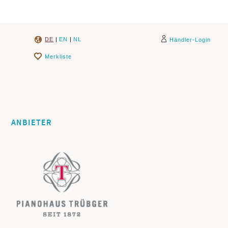
DE
|
EN
|
NL
Händler-Login
Merkliste
ANBIETER