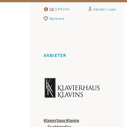
DE
|
EN
|
NL
Händler-Login
Merkliste
ANBIETER
Klavierhaus Klavins
Fachhändler