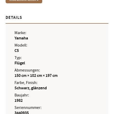
DETAILS
Marke:
Yamaha
Modell:
C5
Typ:
Flügel
Abmessungen:
150 cm × 102 cm × 197 cm
Farbe, Finish:
Schwarz, glänzend
Baujahr:
1982
Seriennummer:
3440935